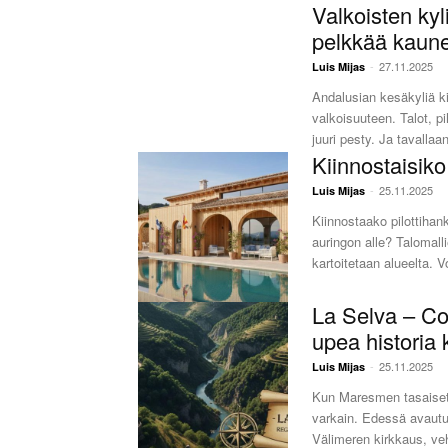
Valkoisten kyl
pelkkää kaune
-
27.11.2025
Luis Mijas
Andalusian kesäkyliä k
valkoisuuteen. Talot, pi
juuri pesty. Ja tavallaan
Kiinnostaisik
-
25.11.2025
Luis Mijas
Kiinnostaako pilottihan
auringon alle? Talomall
ka
La Selva – Cos
upea historia
-
25.11.2025
Luis Mijas
Kun Maresmen tasaiset
varkain. Edessä avaut
Välimeren kirkkaus, veh