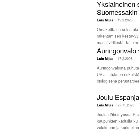
Yksiaineinen 
Suomessakin
-
19.2.2026
Luis Mijas
Omakotitalon seinärake
rakentamisen kestävyyte
massiivitiilestä, tai hir
Auringonvalo 
-
17.2.2026
Luis Mijas
Auringonvalosta puhutaan
UV-altistuksen riskeist
biologisena perustarpeen
Joulu Espanj
-
27.11.2025
Luis Mijas
Joulun lähestyessä Espa
kaupunkien kaduilla ku
valaistaan ja koristell