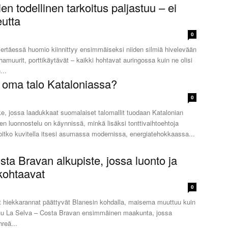
ien todellinen tarkoitus paljastuu – ei
utta
0
iertäessä huomio kiinnittyy ensimmäiseksi niiden silmiä hivelevään
hamuurit, porttikäytävät – kaikki hohtavat auringossa kuin ne olisi
...
o oma talo Kataloniassa?
0
ke, jossa laadukkaat suomalaiset talomallit tuodaan Katalonian
ien luonnostelu on käynnissä, minkä lisäksi tonttivaihtoehtoja
rtoitetaan alueelta. Voitko kuvitella itsesi asumassa modernissa, energiatehokkaassa...
ta Bravan alkupiste, jossa luonto ja
 kohtaavat
0
 hiekkarannat päättyvät Blanesin kohdalla, maisema muuttuu kuin
uu La Selva – Costa Bravan ensimmäinen maakunta, jossa
reä...