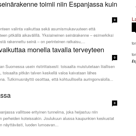
seinärakenne toimii niin Espanjassa kuin
L
0
nteen valinta vaikuttaa sekä asumismukavuuteen että
en pitkällä aikavälillä. Yksiaineinen seinärakenne – esimerkiksi
restä rakennettu seinä – on perinteinen ratkaisu,...
to
vaikuttaa monella tavalla terveyteen
to
0
Es
 Suomessa usein ristiriitaisesti: toisaalta muistutetaan liiallisen
ä, toisaalta pitkän talven keskellä valoa kaivataan lähes
a. Tutkimusnäyttö osoittaa, että kohtuullisella auringonvalolla...
assa
0
njassa vallitsee erityinen tunnelma, joka heijastuu niin
in perheiden koteissakin. Joulukuun alussa kaupunkien keskustat
aan näyttävästi, luoden lumoavan...