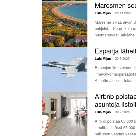
Maresmen seu
-
20.11.2025
Luis Mijas
Maresme alkaa aivan Ba
pohjoista. Se on kuin r
huomattavasti arkilähe
Espanja lähettä
-
30.7.2025
Luis Mijas
Espanjan ilmavoimat lä
ilmavalvontaoperaatiota.
Airbnb poista
asuntoja listoi
-
30.7.2025
Luis Mijas
Airbnb poistaa 65 000 l
ilmoittaa lisäksi 55 000
hallinnon vaatimuksesta