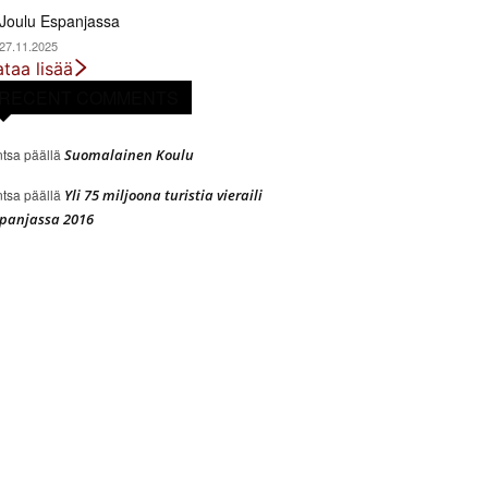
Joulu Espanjassa
27.11.2025
ataa lisää
RECENT COMMENTS
ntsa
päällä
Suomalainen Koulu
ntsa
päällä
Yli 75 miljoona turistia vieraili
panjassa 2016