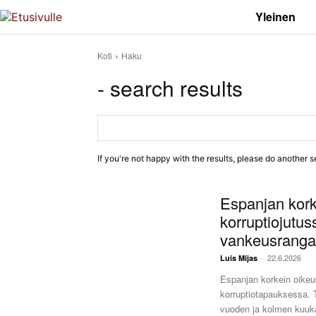
Yleinen
Koti
Haku
- search results
If you're not happy with the results, please do another s
Espanjan korke
korruptiojutu
vankeusranga
-
22.6.2026
Luis Mijas
Espanjan korkein oikeu
korruptiotapauksessa. 
vuoden ja kolmen kuuk