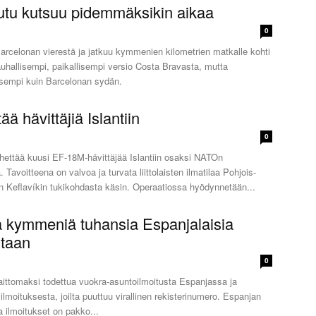
tu kutsuu pidemmäksikin aikaa
0
rcelonan vierestä ja jatkuu kymmenien kilometrien matkalle kohti
auhallisempi, paikallisempi versio Costa Bravasta, mutta
isempi kuin Barcelonan sydän.
ä hävittäjiä Islantiin
0
hettää kuusi EF-18M-hävittäjää Islantiin osaksi NATOn
 Tavoitteena on valvoa ja turvata liittolaisten ilmatilaa Pohjois-
Atlantin alueella Islannin Keflavíkin tukikohdasta käsin. Operaatiossa hyödynnetään...
a kymmeniä tuhansia Espanjalaisia
ltaan
0
aittomaksi todettua vuokra-asuntoilmoitusta Espanjassa ja
 ilmoituksesta, joilta puuttuu virallinen rekisterinumero. Espanjan
 ilmoitukset on pakko...