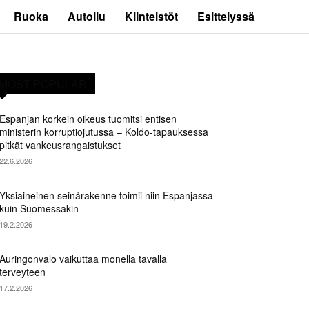
Ruoka
Autoilu
Kiinteistöt
Esittelyssä
MOST POPULAR
Espanjan korkein oikeus tuomitsi entisen
ministerin korruptiojutussa – Koldo-tapauksessa
pitkät vankeusrangaistukset
22.6.2026
Yksiaineinen seinärakenne toimii niin Espanjassa
kuin Suomessakin
19.2.2026
Auringonvalo vaikuttaa monella tavalla
terveyteen
17.2.2026