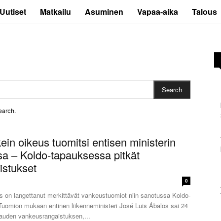
Uutiset
Matkailu
Asuminen
Vapaa-aika
Talous
Search
earch.
in oikeus tuomitsi entisen ministerin
ssa – Koldo-tapauksessa pitkät
istukset
0
s on langettanut merkittävät vankeustuomiot niin sanotussa Koldo-
Tuomion mukaan entinen liikenneministeri José Luis Ábalos sai 24
auden vankeusrangaistuksen,...