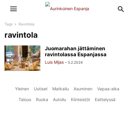
Tags
Ravintola
ravintola
Juomarahan jättäminen
ravintolassa Espanjassa
Luis Mijas
-
5.2.2024
Yleinen
Uutiset
Matkailu
Asuminen
Vapaa-aika
Talous
Ruoka
Autoilu
Kiinteistöt
Esittelyssä