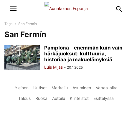
Tags
San Fermín
San Fermín
Pamplona – enemmän kuin vain
härkäjuoksut: kulttuuria,
historiaa ja makuelämyksiä
Luis Mijas
-
20.1.2025
Yleinen
Uutiset
Matkailu
Asuminen
Vapaa-aika
Talous
Ruoka
Autoilu
Kiinteistöt
Esittelyssä