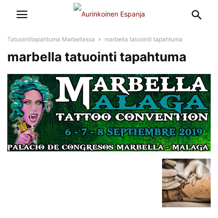
Tatuointitapahtuma Marbellassa
marbella tatuointi tapahtuma
marbella tatuointi tapahtuma