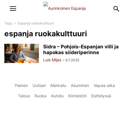
Tags
Espanja ruokakulttuuri
espanja ruokakulttuuri
Sidra – Pohjois-Espanjan villi ja
hapokas siideriperinne
Luis Mijas
-
9.7.2025
Yleinen
Uutiset
Matkailu
Asuminen
Vapaa-aika
Talous
Ruoka
Autoilu
Kiinteistöt
Esittelyssä