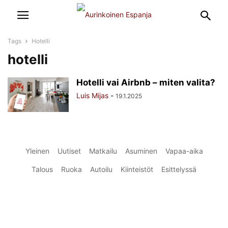
Tags
Hotelli
hotelli
Hotelli vai Airbnb – miten valita?
Luis Mijas
-
19.1.2025
Yleinen
Uutiset
Matkailu
Asuminen
Vapaa-aika
Talous
Ruoka
Autoilu
Kiinteistöt
Esittelyssä