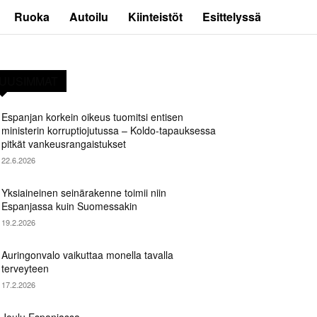
Ruoka
Autoilu
Kiinteistöt
Esittelyssä
UUSIMMAT
Espanjan korkein oikeus tuomitsi entisen
ministerin korruptiojutussa – Koldo-tapauksessa
pitkät vankeusrangaistukset
22.6.2026
Yksiaineinen seinärakenne toimii niin
Espanjassa kuin Suomessakin
19.2.2026
Auringonvalo vaikuttaa monella tavalla
terveyteen
17.2.2026