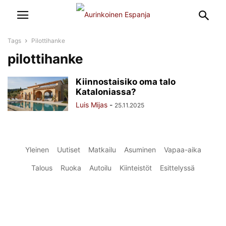
Tags
Pilottihanke
pilottihanke
Kiinnostaisiko oma talo
Kataloniassa?
Luis Mijas
-
25.11.2025
Yleinen
Uutiset
Matkailu
Asuminen
Vapaa-aika
Talous
Ruoka
Autoilu
Kiinteistöt
Esittelyssä