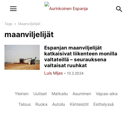
Tags
Maanviljelijät
maanviljelijät
Espanjan maanviljelijät
katkaisivat liikenteen monilla
valtateillä – seurauksena
valtaisat ruuhkat
Luis Mijas
-
10.2.2024
Yleinen
Uutiset
Matkailu
Asuminen
Vapaa-aika
Talous
Ruoka
Autoilu
Kiinteistöt
Esittelyssä