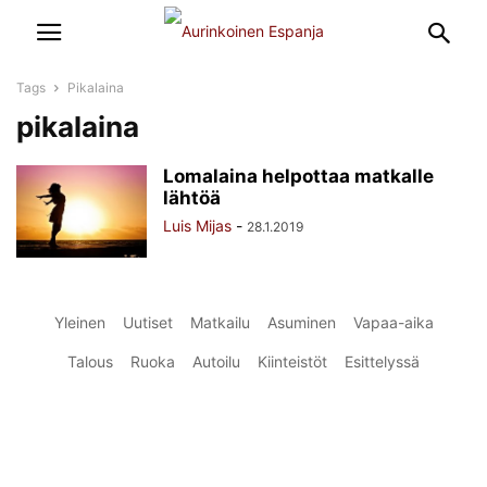
Tags
Pikalaina
pikalaina
Lomalaina helpottaa matkalle
lähtöä
Luis Mijas
-
28.1.2019
Yleinen
Uutiset
Matkailu
Asuminen
Vapaa-aika
Talous
Ruoka
Autoilu
Kiinteistöt
Esittelyssä