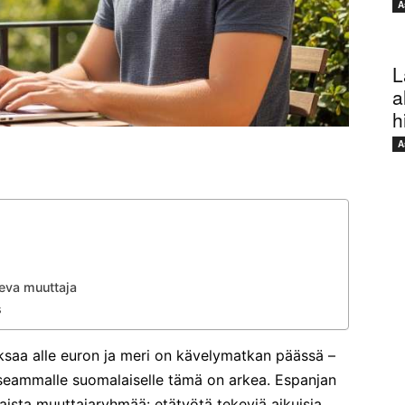
A
L
a
h
A
seva muuttaja
s
ksaa alle euron ja meri on kävelymatkan päässä –
seammalle suomalaiselle tämä on arkea. Espanjan
ista muuttajaryhmää: etätyötä tekeviä aikuisia,