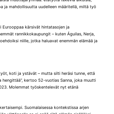
a ja mahdollisuutta uudelleen määritellä, miltä työ
 Eurooppaa kärsivät hintatasojen ja
emmät rannikkokaupungit – kuten Águilas, Nerja,
oehdoiksi niille, jotka haluavat enemmän elämää ja
yöt, koti ja ystävät – mutta silti heräsi tunne, että
 hengittää”, kertoo 52-vuotias Sanna, joka muutti
2023. Molemmat työskentelevät nyt etänä
nkertaisempi. Suomalaisessa kontekstissa arjen