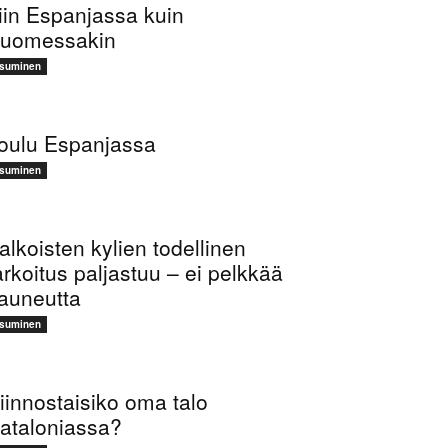
iin Espanjassa kuin
uomessakin
suminen
oulu Espanjassa
suminen
alkoisten kylien todellinen
arkoitus paljastuu – ei pelkkää
auneutta
suminen
iinnostaisiko oma talo
ataloniassa?