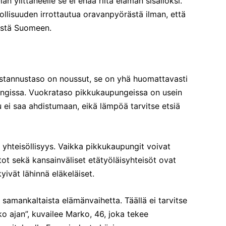
 ylittäneelle se ei enää riitä elämän sisällöksi.
llisuuden irrottautua oravanpyörästä ilman, että
estä Suomeen.
stannustaso on noussut, se on yhä huomattavasti
ngissa. Vuokrataso pikkukaupungeissa on usein
u ei saa ahdistumaan, eikä lämpöä tarvitse etsiä
 yhteisöllisyys. Vaikka pikkukaupungit voivat
stot sekä kansainväliset etätyöläisyhteisöt ovat
yivät lähinnä eläkeläiset.
 samankaltaista elämänvaihetta. Täällä ei tarvitse
ko ajan”, kuvailee Marko, 46, joka tekee