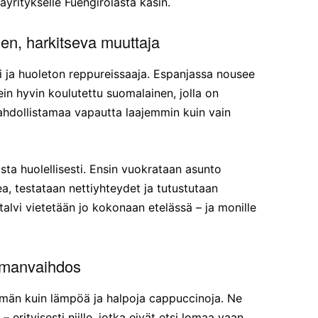
ayritykselle Fuengirolasta käsin.
nen, harkitseva muuttaja
i ja huoleton reppureissaaja. Espanjassa nousee
sein hyvin koulutettu suomalainen, jolla on
ahdollistamaa vapautta laajemmin kuin vain
a huolellisesti. Ensin vuokrataan asunto
a, testataan nettiyhteydet ja tutustutaan
talvi vietetään jo kokonaan etelässä – ja monille
emanvaihdos
män kuin lämpöä ja halpoja cappuccinoja. Ne
 erityisesti niille, jotka eivät etsi lomaa vaan