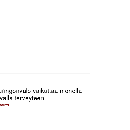
uringonvalo vaikuttaa monella
valla terveyteen
RVEYS