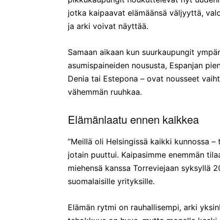
jotka kaipaavat elämäänsä väljyyttä, valo
ja arki voivat näyttää.
Samaan aikaan kun suurkaupungit ympäri
asumispaineiden noususta, Espanjan pien
Denia tai Estepona – ovat nousseet vaiht
vähemmän ruuhkaa.
Elämänlaatu ennen kaikkea
”Meillä oli Helsingissä kaikki kunnossa – t
jotain puuttui. Kaipasimme enemmän tilaa
miehensä kanssa Torreviejaan syksyllä 
suomalaisille yrityksille.
Elämän rytmi on rauhallisempi, arki yksi