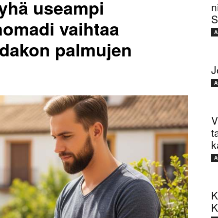
 yhä useampi
n
S
nomadi vaihtaa
A
idakon palmujen
J
A
V
t
k
A
K
K