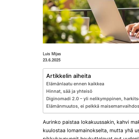
Luis Mijas
23.6.2025
Artikkelin aiheita
Elämänlaatu ennen kaikkea
Hinnat, sää ja yhteisö
Diginomadi 2.0 – yli nelikymppinen, harkit
Elämänmuutos, ei pelkkä maisemanvaihdo
Aurinko paistaa lokakuussakin, kahvi ma
kuulostaa lomamainokselta, mutta yhä u
pikkukaupungit houkuttelevat nyt uudenla