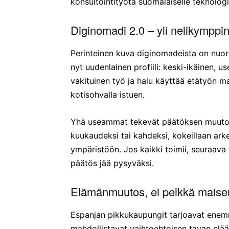
konsultointityötä suomalaiselle teknologi
Diginomadi 2.0 – yli nelikymppi
Perinteinen kuva diginomadeista on nuor
nyt uudenlainen profiili: keski-ikäinen, u
vakituinen työ ja halu käyttää etätyön m
kotisohvalla istuen.
Yhä useammat tekevät päätöksen muutost
kuukaudeksi tai kahdeksi, kokeillaan arke
ympäristöön. Jos kaikki toimii, seuraava 
päätös jää pysyväksi.
Elämänmuutos, ei pelkkä mais
Espanjan pikkukaupungit tarjoavat enem
mahdollistavat vaihtoehtoisen tavan elää –