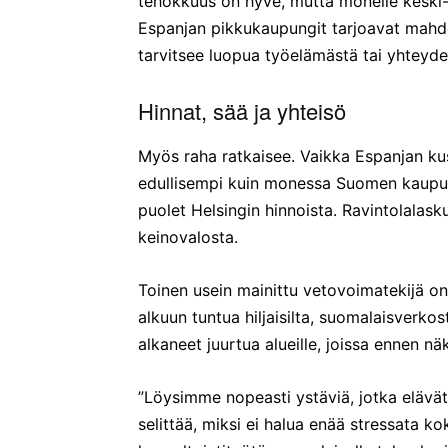
tehokkuus on hyve, mutta monelle keski-iän
Espanjan pikkukaupungit tarjoavat mahdo
tarvitsee luopua työelämästä tai yhteyd
Hinnat, sää ja yhteisö
Myös raha ratkaisee. Vaikka Espanjan ku
edullisempi kuin monessa Suomen kaupu
puolet Helsingin hinnoista. Ravintolalask
keinovalosta.
Toinen usein mainittu vetovoimatekijä on
alkuun tuntua hiljaisilta, suomalaisverko
alkaneet juurtua alueille, joissa ennen näk
”Löysimme nopeasti ystäviä, jotka elävät
selittää, miksi ei halua enää stressata ko