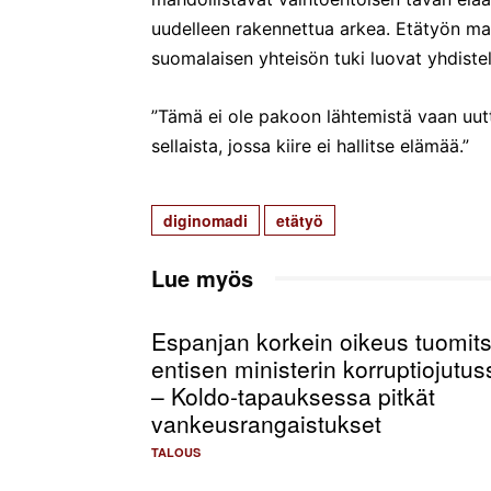
uudelleen rakennettua arkea. Etätyön ma
suomalaisen yhteisön tuki luovat yhdist
”Tämä ei ole pakoon lähtemistä vaan uutt
sellaista, jossa kiire ei hallitse elämää.”
diginomadi
etätyö
Lue myös
Espanjan korkein oikeus tuomits
entisen ministerin korruptiojutus
– Koldo-tapauksessa pitkät
vankeusrangaistukset
TALOUS