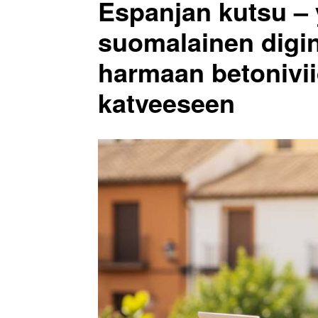
Espanjan kutsu –
suomalainen digi
harmaan betonivi
katveeseen