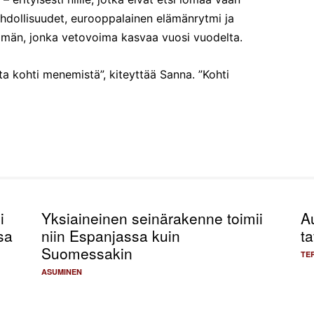
hdollisuudet, eurooppalainen elämänrytmi ja
elmän, jonka vetovoima kasvaa vuosi vuodelta.
a kohti menemistä”, kiteyttää Sanna. ”Kohti
i
Yksiaineinen seinärakenne toimii
A
sa
niin Espanjassa kuin
ta
Suomessakin
TE
ASUMINEN