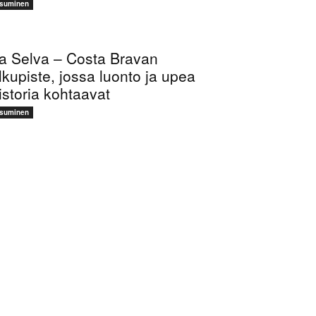
suminen
a Selva – Costa Bravan
lkupiste, jossa luonto ja upea
istoria kohtaavat
suminen