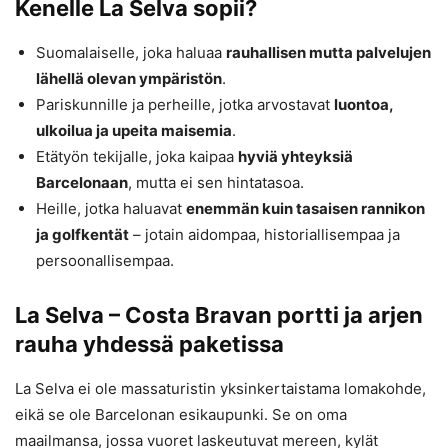
Kenelle La Selva sopii?
Suomalaiselle, joka haluaa
rauhallisen mutta palvelujen
lähellä olevan ympäristön
.
Pariskunnille ja perheille, jotka arvostavat
luontoa,
ulkoilua ja upeita maisemia
.
Etätyön tekijalle, joka kaipaa
hyviä yhteyksiä
Barcelonaan
, mutta ei sen hintatasoa.
Heille, jotka haluavat
enemmän kuin tasaisen rannikon
ja golfkentät
– jotain aidompaa, historiallisempaa ja
persoonallisempaa.
La Selva – Costa Bravan portti ja arjen
rauha yhdessä paketissa
La Selva ei ole massaturistin yksinkertaistama lomakohde,
eikä se ole Barcelonan esikaupunki. Se on oma
maailmansa, jossa vuoret laskeutuvat mereen, kylät