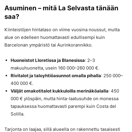
Asuminen – mitä La Selvasta tänään
saa?
Kiinteistöjen hintataso on viime vuosina noussut, mutta
alue on edelleen huomattavasti edullisempi kuin
Barcelonan ympäristö tai Aurinkorannikko.
Huoneistot Lloretissa ja Blanesissa
: 2–3
makuuhuonetta, usein 160 000–260 000 €.
Rivitalot ja taloyhtiöasunnot omalla pihalla
: 250 000–
400 000 €.
Väljät omakotitalot kukkuloilla merinäköalalla
: 450
000 € ylöspäin, mutta hinta-laatusuhde on monessa
tapauksessa huomattavasti parempi kuin Costa del
Solilla.
Tarjonta on laajaa, sillä alueella on rakennettu tasaisesti