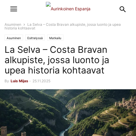
Asuminen
La Selva – Costa Bravan alkupiste, jossa luonto ja upea
historia kohtaavat
Asuminen
Esittelyssä
Matkailu
La Selva – Costa Bravan
alkupiste, jossa luonto ja
upea historia kohtaavat
By
Luis Mijas
-
25.11.2025