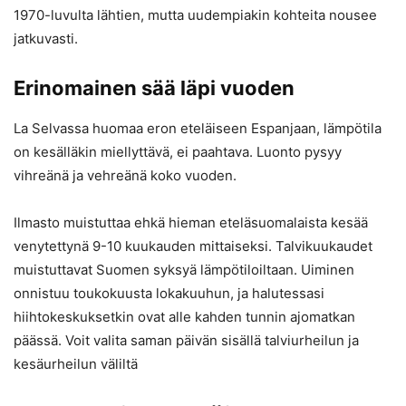
1970-luvulta lähtien, mutta uudempiakin kohteita nousee
jatkuvasti.
Erinomainen sää läpi vuoden
La Selvassa huomaa eron eteläiseen Espanjaan, lämpötila
on kesälläkin miellyttävä, ei paahtava. Luonto pysyy
vihreänä ja vehreänä koko vuoden.
Ilmasto muistuttaa ehkä hieman eteläsuomalaista kesää
venytettynä 9-10 kuukauden mittaiseksi. Talvikuukaudet
muistuttavat Suomen syksyä lämpötiloiltaan. Uiminen
onnistuu toukokuusta lokakuuhun, ja halutessasi
hiihtokeskuksetkin ovat alle kahden tunnin ajomatkan
päässä. Voit valita saman päivän sisällä talviurheilun ja
kesäurheilun väliltä