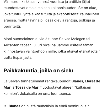
Välimeren kirkkaus, vehreä vuoristo ja antiikin jäljet
muodostavat omaleimaisen kokonaisuuden. Se on alue,
joka tuntuu yhtä aikaa tutulta ja eksoottiselta: rauhallinen
arjessa, mutta täynnä piilossa olevia rantoja, polkuja ja
perinteitä.
Moni suomalainen ei vielä tunne Selvaa Malagan tai
Alicanten tapaan. Juuri siksi haluamme esitellä tämän
kiinnostavan vaihtoehdon niille, jotka etsivät etsivät jotain
uutta Espanjasta.
Paikkakuntia, joilla on sielu
La Selvan tunnetuimmat rantakaupungit
Blanes, Lloret de
Mar
ja
Tossa de Mar
muodostavat alueen “kultaisen
kolmion”. Jokaisella on oma luonteensa:
Blanes
on niistä rauhallisin ja ehkä monipuolisin.