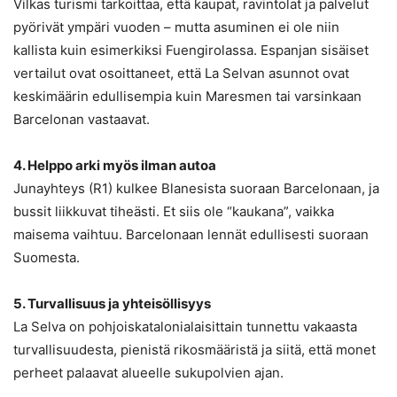
Vilkas turismi tarkoittaa, että kaupat, ravintolat ja palvelut
pyörivät ympäri vuoden – mutta asuminen ei ole niin
kallista kuin esimerkiksi Fuengirolassa. Espanjan sisäiset
vertailut ovat osoittaneet, että La Selvan asunnot ovat
keskimäärin edullisempia kuin Maresmen tai varsinkaan
Barcelonan vastaavat.
4. Helppo arki myös ilman autoa
Junayhteys (R1) kulkee Blanesista suoraan Barcelonaan, ja
bussit liikkuvat tiheästi. Et siis ole “kaukana”, vaikka
maisema vaihtuu. Barcelonaan lennät edullisesti suoraan
Suomesta.
5. Turvallisuus ja yhteisöllisyys
La Selva on pohjoiskatalonialaisittain tunnettu vakaasta
turvallisuudesta, pienistä rikosmääristä ja siitä, että monet
perheet palaavat alueelle sukupolvien ajan.