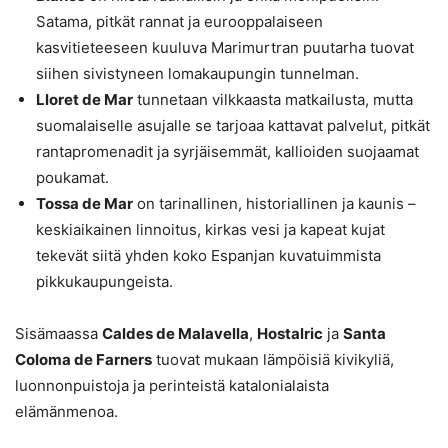
Satama, pitkät rannat ja eurooppalaiseen
kasvitieteeseen kuuluva Marimurtran puutarha tuovat
siihen sivistyneen lomakaupungin tunnelman.
Lloret de Mar
tunnetaan vilkkaasta matkailusta, mutta
suomalaiselle asujalle se tarjoaa kattavat palvelut, pitkät
rantapromenadit ja syrjäisemmät, kallioiden suojaamat
poukamat.
Tossa de Mar
on tarinallinen, historiallinen ja kaunis –
keskiaikainen linnoitus, kirkas vesi ja kapeat kujat
tekevät siitä yhden koko Espanjan kuvatuimmista
pikkukaupungeista.
Sisämaassa
Caldes de Malavella
,
Hostalric
ja
Santa
Coloma de Farners
tuovat mukaan lämpöisiä kivikyliä,
luonnonpuistoja ja perinteistä katalonialaista
elämänmenoa.