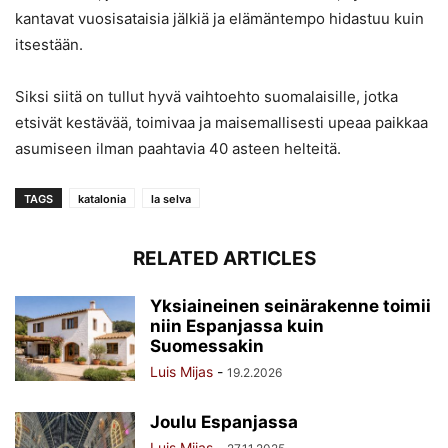
kantavat vuosisataisia jälkiä ja elämäntempo hidastuu kuin
itsestään.
Siksi siitä on tullut hyvä vaihtoehto suomalaisille, jotka
etsivät kestävää, toimivaa ja maisemallisesti upeaa paikkaa
asumiseen ilman paahtavia 40 asteen helteitä.
TAGS
katalonia
la selva
RELATED ARTICLES
Yksiaineinen seinärakenne toimii
niin Espanjassa kuin
Suomessakin
Luis Mijas
-
19.2.2026
Joulu Espanjassa
Luis Mijas
-