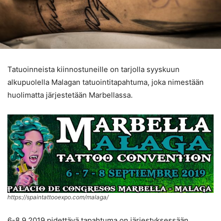
Tatuoinneista kiinnostuneille on tarjolla syyskuun
alkupuolella Malagan tatuointitapahtuma, joka nimestään
huolimatta järjestetään Marbellassa.
https://spaintattooexpo.com/malaga/
6-8.9.2019 pidettävä tapahtuma on järjestyksessään