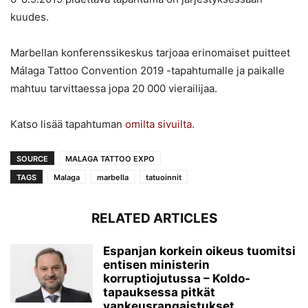
kuudes.
Marbellan konferenssikeskus tarjoaa erinomaiset puitteet
Málaga Tattoo Convention 2019 -tapahtumalle ja paikalle
mahtuu tarvittaessa jopa 20 000 vierailijaa.
Katso lisää tapahtuman
omilta sivuilta.
SOURCE
MALAGA TATTOO EXPO
TAGS
Malaga
marbella
tatuoinnit
RELATED ARTICLES
Espanjan korkein oikeus tuomitsi
entisen ministerin
korruptiojutussa – Koldo-
tapauksessa pitkät
vankeusrangaistukset