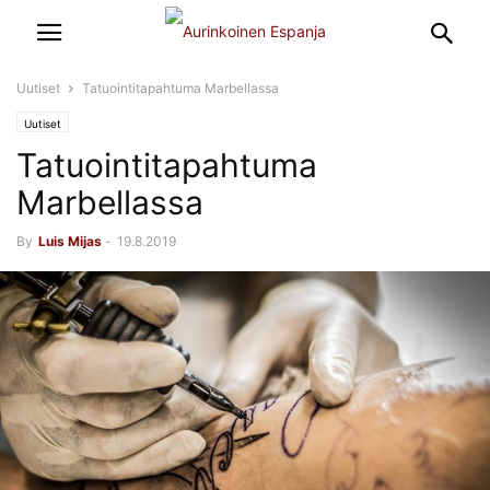
Uutiset
Tatuointitapahtuma Marbellassa
Uutiset
Tatuointitapahtuma
Marbellassa
By
Luis Mijas
-
19.8.2019