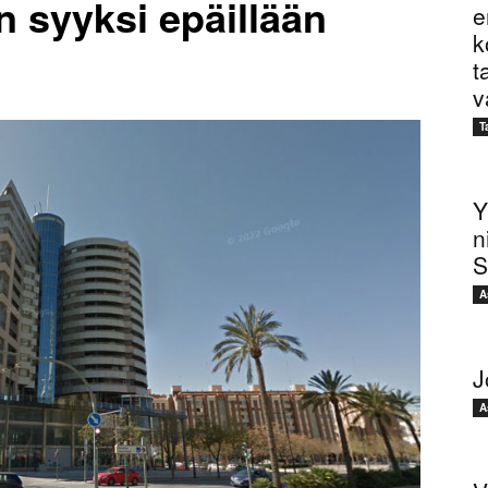
n syyksi epäillään
e
k
t
v
T
Y
n
S
A
J
A