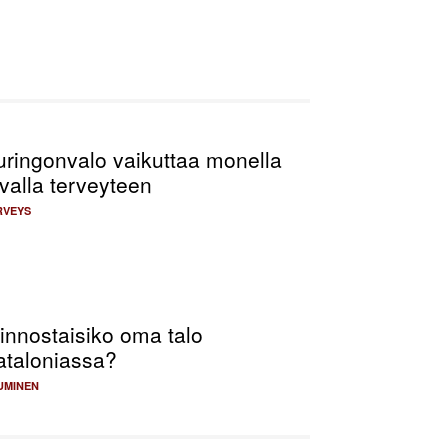
uringonvalo vaikuttaa monella
valla terveyteen
RVEYS
innostaisiko oma talo
ataloniassa?
UMINEN