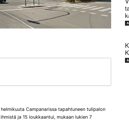
V
t
k
A
K
K
A
22. helmikuuta Campanarissa tapahtuneen tulipalon
 ihmistä ja 15 loukkaantui, mukaan lukien 7