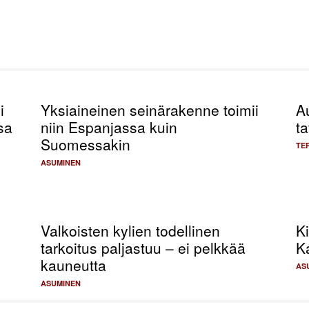
i
Yksiaineinen seinärakenne toimii
A
sa
niin Espanjassa kuin
ta
Suomessakin
TE
ASUMINEN
Valkoisten kylien todellinen
Ki
tarkoitus paljastuu – ei pelkkää
K
kauneutta
AS
ASUMINEN