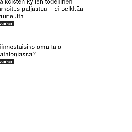
alkoisten kylien todellinen
arkoitus paljastuu – ei pelkkää
auneutta
suminen
iinnostaisiko oma talo
ataloniassa?
suminen