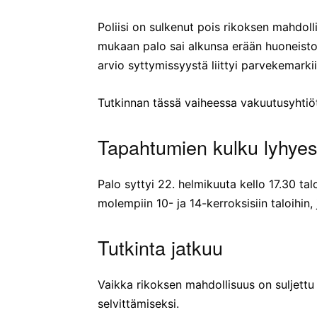
Poliisi on sulkenut pois rikoksen mahdoll
mukaan palo sai alkunsa erään huoneisto
arvio syttymissyystä liittyi parvekemarkiis
Tutkinnan tässä vaiheessa vakuutusyhtiöt
Tapahtumien kulku lyhyes
Palo syttyi 22. helmikuuta kello 17.30 ta
molempiin 10- ja 14-kerroksisiin taloihin,
Tutkinta jatkuu
Vaikka rikoksen mahdollisuus on suljettu p
selvittämiseksi.