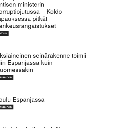
ntisen ministerin
orruptiojutussa – Koldo-
apauksessa pitkät
ankeusrangaistukset
alous
ksiaineinen seinärakenne toimii
iin Espanjassa kuin
uomessakin
suminen
oulu Espanjassa
suminen