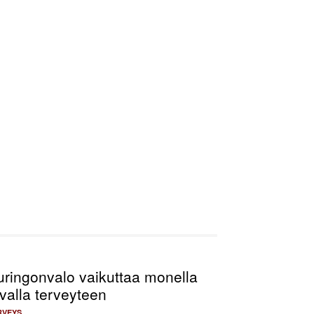
uringonvalo vaikuttaa monella
valla terveyteen
RVEYS