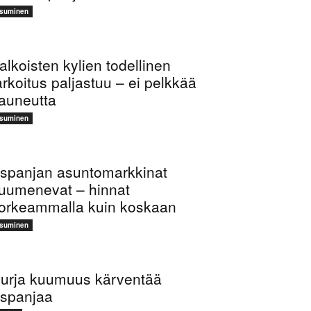
suminen
alkoisten kylien todellinen
arkoitus paljastuu – ei pelkkää
auneutta
suminen
spanjan asuntomarkkinat
uumenevat – hinnat
orkeammalla kuin koskaan
suminen
urja kuumuus kärventää
spanjaa