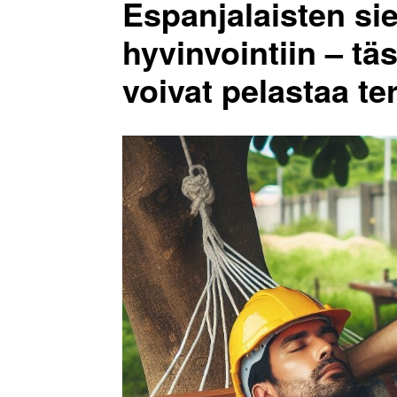
Espanjalaisten si
hyvinvointiin – tä
voivat pelastaa te