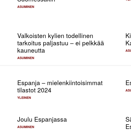
ASUMINEN
Valkoisten kylien todellinen
Ki
tarkoitus paljastuu – ei pelkkää
K
kauneutta
AS
ASUMINEN
Espanja – mielenkiintoisimmat
Es
tilastot 2024
AS
YLEINEN
Joulu Espanjassa
S
E
ASUMINEN