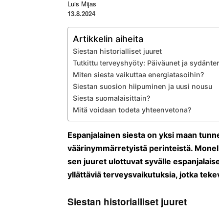
Luis Mijas
13.8.2024
Artikkelin aiheita
Siestan historialliset juuret
Tutkittu terveyshyöty: Päiväunet ja sydänte
Miten siesta vaikuttaa energiatasoihin?
Siestan suosion hiipuminen ja uusi nousu
Siesta suomalaisittain?
Mitä voidaan todeta yhteenvetona?
Espanjalainen siesta on yksi maan tunn
väärinymmärretyistä perinteistä. Monell
sen juuret ulottuvat syvälle espanjalais
yllättäviä terveysvaikutuksia, jotka tek
Siestan historialliset juuret