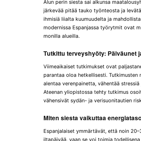
Alun perin siesta sai alkunsa maatalousy
järkevää pitää tauko työnteosta ja levätä
ihmisiä liialta kuumuudelta ja mahdollist
modernissa Espanjassa työrytmit ovat mu
monilla alueilla.
Tutkittu terveyshyöty: Päiväunet 
Viimeaikaiset tutkimukset ovat paljastane
parantaa oloa hetkellisesti. Tutkimusten
alentaa verenpainetta, vähentää stressiä
Ateenan yliopistossa tehty tutkimus osoitt
vähensivät sydän- ja verisuonitautien ris
Miten siesta vaikuttaa energiatas
Espanjalaiset ymmärtävät, että noin 20–3
iltapäivää, vaan se voi toimia todellisen