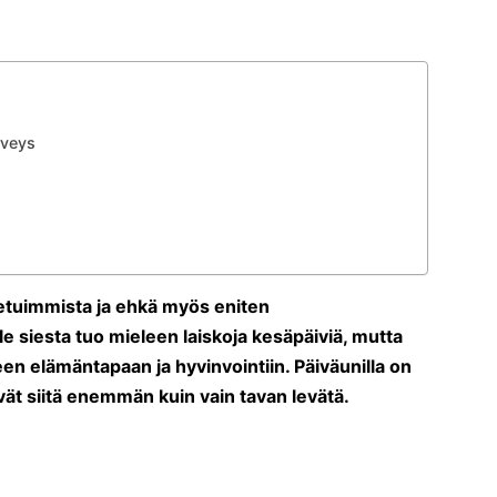
rveys
etuimmista ja ehkä myös eniten
e siesta tuo mieleen laiskoja kesäpäiviä, mutta
een elämäntapaan ja hyvinvointiin. Päiväunilla on
evät siitä enemmän kuin vain tavan levätä.