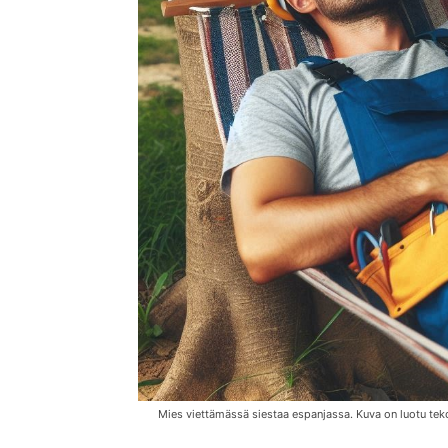
Mies viettämässä siestaa espanjassa. Kuva on luotu teko