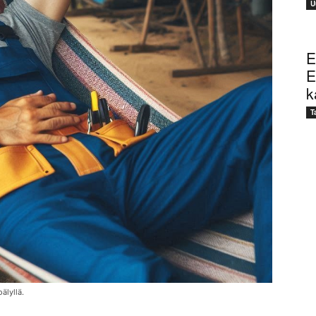
U
E
E
k
T
älyllä.