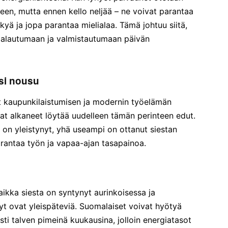
keen, mutta ennen kello neljää – ne voivat parantaa
kyä ja jopa parantaa mielialaa. Tämä johtuu siitä,
 palautumaan ja valmistautumaan päivän
si nousu
ut kaupunkilaistumisen ja modernin työelämän
at alkaneet löytää uudelleen tämän perinteen edut.
ö on yleistynyt, yhä useampi on ottanut siestan
parantaa työn ja vapaa-ajan tasapainoa.
ikka siesta on syntynyt aurinkoisessa ja
t ovat yleispäteviä. Suomalaiset voivat hyötyä
esti talven pimeinä kuukausina, jolloin energiatasot