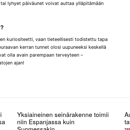
 tai lyhyet päiväunet voivat auttaa ylläpitämään
a?
en kuriositeetti, vaan tieteellisesti todistettu tapa
seuraavan kerran tunnet olosi uupuneeksi keskellä
ivat olla avain parempaan terveyteen –
atojen ajan!
i
Yksiaineinen seinärakenne toimii
A
sa
niin Espanjassa kuin
ta
Suomessakin
TE