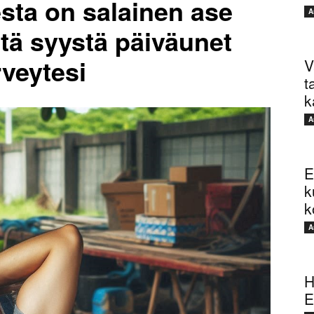
esta on salainen ase
A
stä syystä päiväunet
rveytesi
V
t
k
A
E
k
k
A
H
E