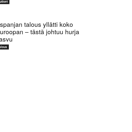
utiset
spanjan talous yllätti koko
uroopan – tästä johtuu hurja
asvu
alous