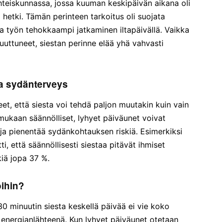
hteiskunnassa, jossa kuuman keskipäivän aikana oli
 hetki. Tämän perinteen tarkoitus oli suojata
aa työn tehokkaampi jatkaminen iltapäivällä. Vaikka
uttuneet, siestan perinne elää yhä vahvasti
ja sydänterveys
et, että siesta voi tehdä paljon muutakin kuin vain
 mukaan säännölliset, lyhyet päiväunet voivat
 ja pienentää sydänkohtauksen riskiä. Esimerkiksi
i, että säännöllisesti siestaa pitävät ihmiset
kiä jopa 37 %.
oihin?
0 minuutin siesta keskellä päivää ei vie koko
a energianlähteenä. Kun lyhyet päiväunet otetaan