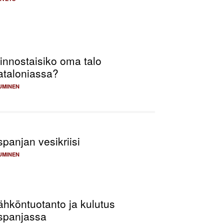
innostaisiko oma talo
ataloniassa?
UMINEN
panjan vesikriisi
UMINEN
ähköntuotanto ja kulutus
spanjassa