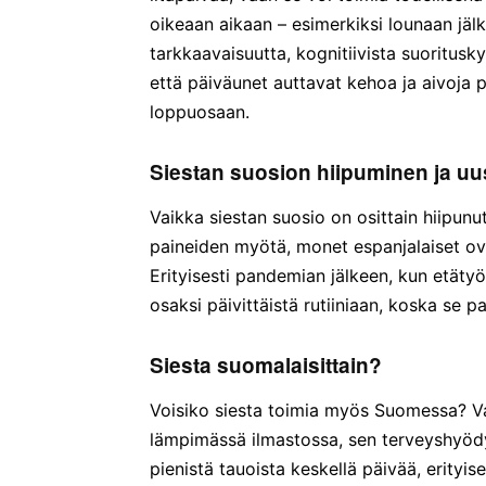
oikeaan aikaan – esimerkiksi lounaan jäl
tarkkaavaisuutta, kognitiivista suoritusky
että päiväunet auttavat kehoa ja aivoja
loppuosaan.
Siestan suosion hiipuminen ja uu
Vaikka siestan suosio on osittain hiipun
paineiden myötä, monet espanjalaiset ov
Erityisesti pandemian jälkeen, kun etäty
osaksi päivittäistä rutiiniaan, koska se 
Siesta suomalaisittain?
Voisiko siesta toimia myös Suomessa? Va
lämpimässä ilmastossa, sen terveyshyödy
pienistä tauoista keskellä päivää, erityis