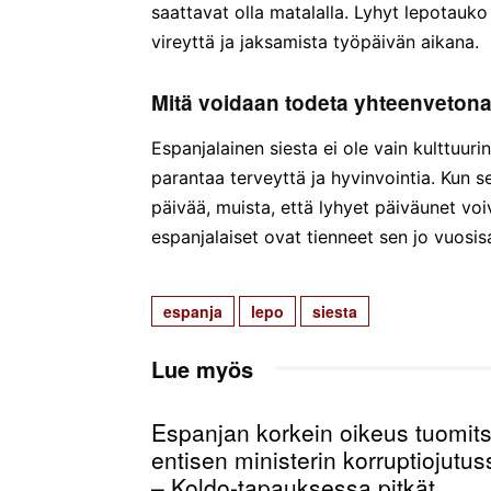
saattavat olla matalalla. Lyhyt lepotauko
vireyttä ja jaksamista työpäivän aikana.
Mitä voidaan todeta yhteenveton
Espanjalainen siesta ei ole vain kulttuurin
parantaa terveyttä ja hyvinvointia. Kun 
päivää, muista, että lyhyet päiväunet vo
espanjalaiset ovat tienneet sen jo vuosis
espanja
lepo
siesta
Lue myös
Espanjan korkein oikeus tuomits
entisen ministerin korruptiojutus
– Koldo-tapauksessa pitkät